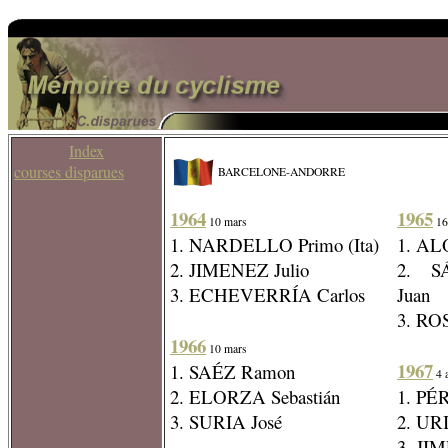
Index
courses disparues
BARCELONE-ANDORRE
1964
1965
10 mars
16
1. NARDELLO Primo (Ita)
1. AL
2. JIMENEZ Julio
2. 
3. ECHEVERRÍA Carlos
Juan
3. ROS
1966
10 mars
1967
1. SAÉZ Ramon
4 a
2. ELORZA Sebastián
1. PÉ
3. SURIA José
2. UR
3. JI