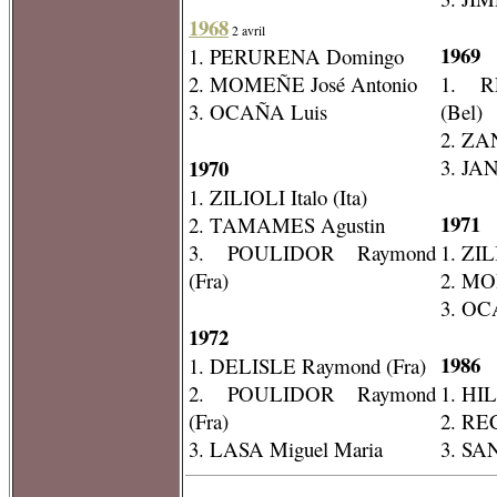
1968
2 avril
1969
1. PERURENA Domingo
2. MOMEÑE José Antonio
1. R
3. OCAÑA Luis
(Bel)
2. ZA
1970
3. JA
1. ZILIOLI Italo (Ita)
1971
2. TAMAMES Agustin
3. POULIDOR Raymond
1. ZIL
(Fra)
2. MO
3. OC
1972
1986
1. DELISLE Raymond (Fra)
2. POULIDOR Raymond
1. HIL
(Fra)
2. RE
3. LASA Miguel Maria
3. SA