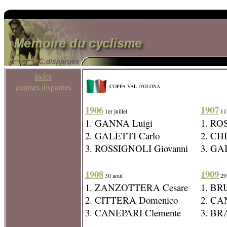
Index
courses disparues
COPPA VAL D'OLONA
1906
1907
1er juillet
11
1. GANNA Luigi
1. RO
2. GALETTI Carlo
2. CH
3. ROSSIGNOLI Giovanni
3. GA
1908
1909
30 août
29
1. ZANZOTTERA Cesare
1. BR
2. CITTERA Domenico
2. CA
3. CANEPARI Clemente
3. BR