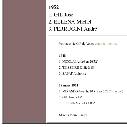
1952
1. GIL José
2. ELLENA Michel
3. PERRUGINI André
Voir aussi le G.P de Vence
conte-la-montre
.
1948
1. NICOLAI André en 26'52"
2. TEISSEIRE Emile à 18"
3. SABAT Alphonse
18 mars 1951
1. MIRANDO Joseph, 10 km en 26'25" (record)
2. GIL José à 45"
3. ELLENA Michel à 1'00"
Merci à Pierre Passot.