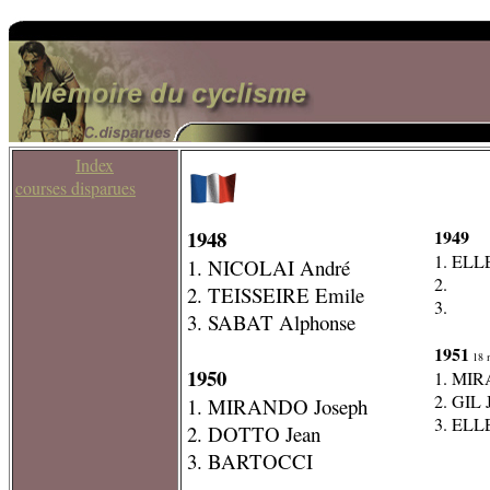
Index
courses disparues
1948
1949
1. ELL
1. NICOLAI André
2.
2. TEISSEIRE Emile
3.
3. SABAT Alphonse
1951
18 
1950
1. MIR
2. GIL 
1. MIRANDO Joseph
3. ELL
2. DOTTO Jean
3. BARTOCCI