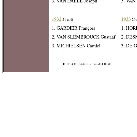
3. VAN DAELE Joseph
3. VAN
1932
1933
21 août
20 
1. GARDIER François
1. HOR
2. VAN SLEMBROUCK Gustaaf
2. DES
3. MICHIELSEN Camiel
3. DE 
OUPEYE
: petite ville près de LIEGE.