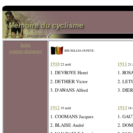
Index
courses disparues
BRUXELLES-OUPEYE
1910
1911
22 août
21 
1. DEVROYE Henri
1. ROS
2. DETHIER Victor
2. LETU
3. D'AWANS Alfred
3. DIE
1912
1913
19 août
18 
1. COOMANS Jacques
1. GAU
2. BLAISE André
2. DOMS