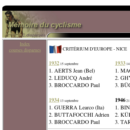
Index
CRITÉRIUM D'EUROPE - NICE
courses disparues
1932
1933
15 septembre
14
1. AERTS Jean (Bel)
1. MA
2. LEDUCQ André
2. GH
3. BROCCARDO Paul
3. BÜC
1934
1946
13 septembre
21 
1. GUERRA Learco (Ita)
1. BIN
2. BUTTAFOCCHI Adrien
2. KÜB
3. BROCCARDO Paul
3. TAR