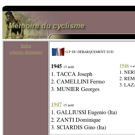
Index
courses disparues
G.P DU DÉBARQUEMENT SUD
1945
1946
4 a
15 août
1. NERI
1. TACCA Joseph
2. REM
2. CAMELLINI Fermo
3. LA
3. MUNIER Georges
1947
15 août
1. GALLIUSSI Eugenio (Ita)
2. ZANTI Dominique
3. SCIARDIS Gino (Ita)