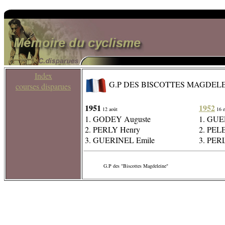
Index
G.P DES BISCOTTES MAGDELE
courses disparues
1951
1952
12 août
16 e
1. GODEY Auguste
1. GUE
2. PERLY Henry
2. PELE
3. GUERINEL Emile
3. PER
G.P des "Biscottes Magdeleine"