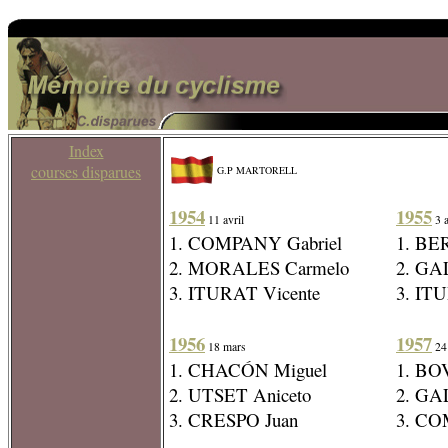
Index
courses disparues
G.P MARTORELL
1954
1955
11 avril
3 a
1. COMPANY Gabriel
1. BE
2. MORALES Carmelo
2. GA
3. ITURAT Vicente
3. IT
1956
1957
18 mars
24
1. CHACÓN Miguel
1. BO
2. UTSET Aniceto
2. GA
3. CRESPO Juan
3. CO