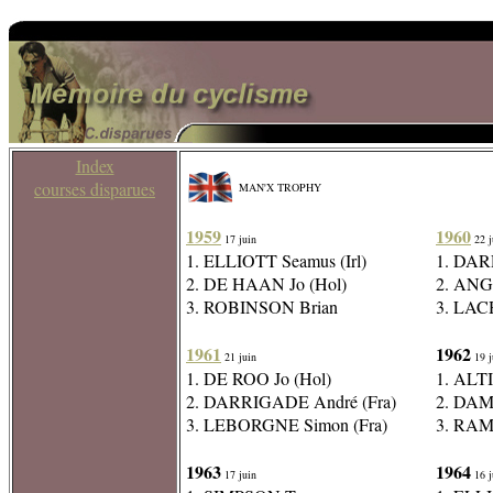
Index
courses disparues
MAN'X TROPHY
1959
1960
17 juin
22 j
1. ELLIOTT Seamus (Irl)
1. DAR
2. DE HAAN Jo (Hol)
2. ANG
3. ROBINSON Brian
3. LACH
1961
1962
21 juin
19 j
1. DE ROO Jo (Hol)
1. ALTI
2. DARRIGADE André (Fra)
2. DAME
3. LEBORGNE Simon (Fra)
3. RAM
1963
1964
17 juin
16 j