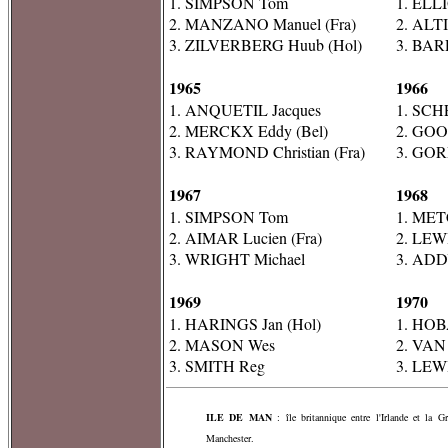
1. SIMPSON Tom
1. ELLI
2. MANZANO Manuel (Fra)
2. ALTI
3. ZILVERBERG Huub (Hol)
3. BAR
1965
1966
1. ANQUETIL Jacques
1. SCH
2. MERCKX Eddy (Bel)
2. GO
3. RAYMOND Christian (Fra)
3. GOR
1967
1968
1. SIMPSON Tom
1. MET
2. AIMAR Lucien (Fra)
2. LEWI
3. WRIGHT Michael
3. ADD
1969
1970
1. HARINGS Jan (Hol)
1. HOB
2. MASON Wes
2. VAN 
3. SMITH Reg
3. LEWI
ILE DE MAN
: île britannique entre l'Irlande et la 
Manchester.