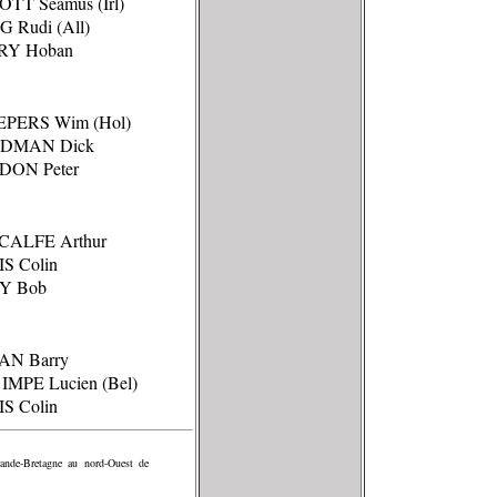
OTT Seamus (Irl)
G Rudi (All)
RY Hoban
EPERS Wim (Hol)
ODMAN Dick
DON Peter
CALFE Arthur
S Colin
Y Bob
AN Barry
IMPE Lucien (Bel)
S Colin
Grande-Bretagne au nord-Ouest de