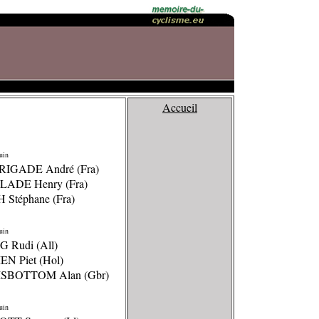
Accueil
uin
RIGADE André (Fra)
LADE Henry (Fra)
 Stéphane (Fra)
uin
G Rudi (All)
N Piet (Hol)
SBOTTOM Alan (Gbr)
uin