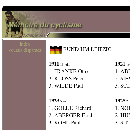
Index
RUND UM LEIPZIG
courses disparues
1911
1921
18 juin
16
1. FRANKE Otto
1. AB
2. KLOSS Peter
2. SI
3. WILDE Paul
3. SC
1923
1925
5 août
27
1. GOLLE Richard
1. NÖ
2. ABERGER Erich
2. HU
3. KOHL Paul
3. SU