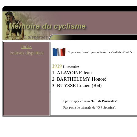
Index
courses disparues
Cliquez sur l'année pour obtenir les résultats détaillés.
1919
11 novembre
1. ALAVOINE Jean
2. BARTHELEMY Honoré
3. BUYSSE Lucien (Bel)
Epreuve appelée aussi "
G.P de l'Armistice
".
Fait partie du palmarès du "G.P Sporting".