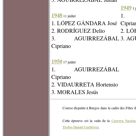
1949
3 j
1948
1. 
11 juillet
1. LÓPEZ GÁNDARA José
Cipria
2. RODRÍGUEZ Delio
2. L
3. AGUIRREZÁBAL
3. AG
Cipriano
1950
17 juillet
1. AGUIRREZÁBAL
Cipriano
2. VIDAURRETA Hortensio
3. MORALES Jesús
Course disputée à Burgos dans le cadre des Fêtes 
Carrera Nacion
Cette épreuve est la suite de la
Trofeo Daniel Gutiérrez
.