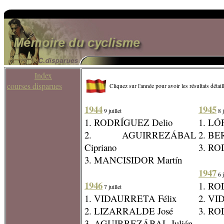
Index
courses disparues
Cliquez sur l'année pour avoir les résultats détail
1944
1945
9 juillet
8 j
1. RODRÍGUEZ Delio
1. L
2. AGUIRREZÁBAL
2. BE
Cipriano
3. RO
3. MANCISIDOR Martín
1947
6 j
1946
1. RO
7 juillet
1. VIDAURRETA Félix
2. VI
2. LIZARRALDE José
3. RO
3. AGUIRREZÁBAL Julián