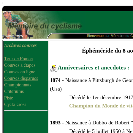
Archives courses
Éphéméride du 8 ao
Tour de France
Courses à étapes
Anniversaires et anecdotes :
Courses en ligne
Courses disparues
1874
- Naissance à Pittsburgh de Geo
Championnats
(Usa)
Critériums
Décédé le 1er décembre 1917 à 
Piste
Cyclo-cross
Champion du Monde de vit
1893
- Naissance à Dubbo de Robert
Décédé le 5 juillet 1950 à Neuil