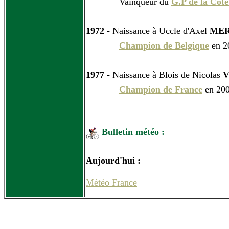
Vainqueur du
G.P de la Côt
1972
- Naissance à Uccle d'Axel
ME
Champion de Belgique
en 2
1977
- Naissance à Blois de Nicolas
Champion de France
en 200
Bulletin météo :
Aujourd'hui :
Météo France