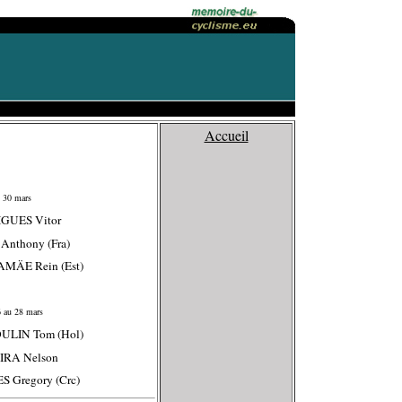
Accueil
 30 mars
IGUES Vitor
Anthony (Fra)
AMÄE Rein (Est)
 au 28 mars
ULIN Tom (Hol)
IRA Nelson
S Gregory (Crc)