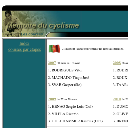
Index
courses par étapes
Cliquez sur l'année pour obtenir les résultats détaillés.
2007
2008
30 mars au 1er avril
28 au
1. RODRIGUES Vitor
1. RODR
2. MACHADO Tiago José
2. ROUX 
3. SVAB Gasper (Slo)
3. TAAR
2009
2010
du 27 au 29 mars
du 26
1. HENAO Sergio Luis (Col)
1. DUMO
2. VILELA Ricardo
2. OLIVE
3. GULDHAMMER Rasmus (Dan)
3. BRENE