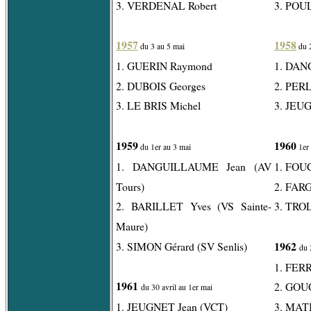
3. VERDENAL Robert
3. POU
1957
1958
du 3 au 5 mai
du 2
1. GUERIN Raymond
1. DAN
2. DUBOIS Georges
2. PERL
3. LE BRIS Michel
3. JEU
1959
1960
du 1er au 3 mai
1er
1. DANGUILLAUME Jean (AV
1. FOU
Tours)
2. FAR
2. BARILLET Yves (VS Sainte-
3. TROL
Maure)
1962
3. SIMON Gérard (SV Senlis)
du 
1. FERR
1961
2. GOU
du 30 avril au 1er mai
1. JEUGNET Jean (VCT)
3. MAT