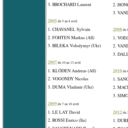
3. BROCHARD Laurent
2. HONC
3. VAN
2005
du 5 au 8 avril
2008
1. CHAVANEL Sylvain
du 8
2. FOHTEN Markus (All)
1. VOE
3. BILEKA Volodymyr (Ukr)
2. VAND
3. DALL
2007
du 10 au 13 avril
2010
1. KLÖDEN Andreas (All)
du 6
2. VOGONDY Nicolas
1. SANC
3. DUMA Vladimir (Ukr)
2. MACH
3. SIMO
2009
du 7 au 10 avril
2012
1. LE LAY David
du 3
2. ROSSI Enrico (Ita)
1. DUR