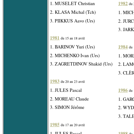
1982
1. MUSELET Christian
du 
2. KLASA Michal (Tch)
1. MICH
3. PIIKKUS Aavo (Urs)
2. JURC
3. JARK
1981
du 15 au 18 avril
1984
1. BARINOV Yuri (Urs)
du 
2. MICHENKO Ivan (Urs)
1. MOR
3. ZAGRETDINOV Shakid (Urs)
2. LAM
3. CLÈR
1983
du 20 au 23 avril
1986
1. JULES Pascal
du 
2. MOREAU Claude
1. GARC
3. SIMON Jérôme
2. WYDE
3. TALE
1985
du 17 au 20 avril
1988
1. JULES Pascal
du 