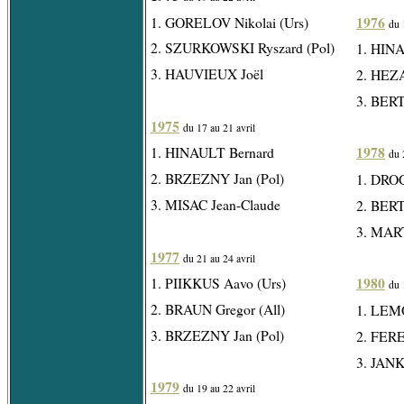
1976
1. GORELOV Nikolai (Urs)
du 
2. SZURKOWSKI Ryszard (Pol)
1. HIN
3. HAUVIEUX Joël
2. HEZ
3. BER
1975
du 17 au 21 avril
1978
1. HINAULT Bernard
du 
2. BRZEZNY Jan (Pol)
1. DRO
3. MISAC Jean-Claude
2. BER
3. MAR
1977
du 21 au 24 avril
1980
1. PIIKKUS Aavo (Urs)
du 
2. BRAUN Gregor (All)
1. LEM
3. BRZEZNY Jan (Pol)
2. FERE
3. JANK
1979
du 19 au 22 avril