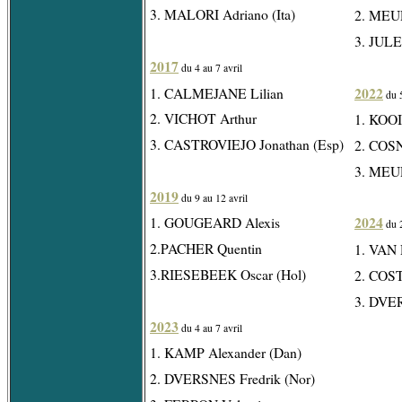
3. MALORI Adriano (Ita)
2. MEUR
3. JULE
2017
du 4 au 7 avril
2022
1. CALMEJANE Lilian
du 5
2. VICHOT Arthur
1. KOOI
3. CASTROVIEJO Jonathan (Esp)
2. COS
3. MEUR
2019
du 9 au 12 avril
2024
1. GOUGEARD Alexis
du 2
2.PACHER Quentin
1. VAN 
3.RIESEBEEK Oscar (Hol)
2. COS
3. DVER
2023
du 4 au 7 avril
1. KAMP Alexander (Dan)
2. DVERSNES Fredrik (Nor)