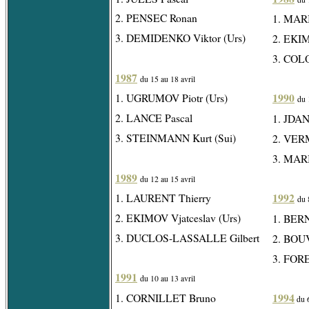
2. PENSEC Ronan
1. MARI
3. DEMIDENKO Viktor (Urs)
2. EKIM
3. COLO
1987
du 15 au 18 avril
1990
1. UGRUMOV Piotr (Urs)
du 
2. LANCE Pascal
1. JDAN
3. STEINMANN Kurt (Sui)
2. VER
3. MARI
1989
du 12 au 15 avril
1992
1. LAURENT Thierry
du 
2. EKIMOV Vjatceslav (Urs)
1. BERN
3. DUCLOS-LASSALLE Gilbert
2. BOUV
3. FORE
1991
du 10 au 13 avril
1994
1. CORNILLET Bruno
du 6