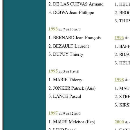
2. DE LAS CUEVAS Armand
1. HEU
3. DOJWA Jean-Philippe
2. BRO
3. THIJ
1993
du 7 au 10 avril
1996
1. BERNARD Jean-François
du 
2. BEZAULT Laurent
1. BAFFI
3. DUPUY Thierry
2. ROJA
3. HEU
1995
du 5 au 8 avril
1998
1. MARIE Thierry
du 
2. JONKER Patrick (Aus)
1. MAUR
3. LANCE Pascal
2. STRE
3. KIRS
1997
du 9 au 12 avril
2000
1. MAURI Melchor (Esp)
du 
2. LINO Pascal
1. CAÑ