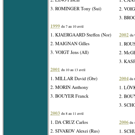
3. ROMINGER Tony (Sui)
2. VOIG
3. BRO
1999
du 7 au 10 avril
2002
1. KJAERGAARD Steffen (Nor)
du 
2. MAIGNAN Gilles
1. ROUS
3. VOIGT Jens (All)
2. McGE
3. KASP
2001
du 10 au 13 avril
2004
1. MILLAR David (Gbr)
du 6
2. MORIN Anthony
1. LÖV
3. BOUYER Franck
2. BOU
3. SCHO
2003
du 8 au 11 avril
2006
1. DA CRUZ Carlos
du 4
2. SIVAKOV Alexei (Rus)
1. SCH