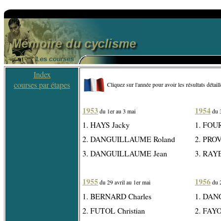
Index
courses par étapes
Cliquez sur l'année pour avoir les résultats détail
1953
1954
du 1er au 3 mai
du 3
1. HAYS Jacky
1. FOU
2. DANGUILLAUME Roland
2. PRO
3. DANGUILLAUME Jean
3. RAYE
1955
1956
du 29 avril au 1er mai
du 2
1. BERNARD Charles
1. DAN
2. FUTOL Christian
2. FAY