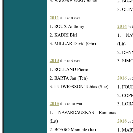
3. VAUGRENARD Benoît
2. BOAR
3. OLIV
2011
du 5 au 8 avril
2014
1. ROUX Anthony
du 8
2. KADRI Blel
1. NA
3. MILLAR David (Gbr)
(Lit)
2. DENN
2013
3. SIMO
du 2 au 5 avril
1. ROLLAND Pierre
2016
2. BARTA Jan (Tch)
du 5
3. LUDVIGSSON Tobias (Sue)
1. FOU
2. COP
2015
3. LOBA
du 7 au 10 avril
1. NAVARDAUSKAS Ramunas
2018
(Lit)
du 3
2. BOARO Manuele (Ita)
1. MAR