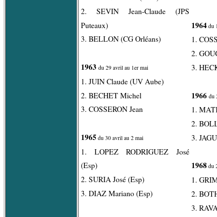
2. SEVIN Jean-Claude (JPS
1964
Puteaux)
du 1
3. BELLON (CG Orléans)
1. COSS
2. GOU
1963
3. HECK
du 29 avril au 1er mai
1. JUIN Claude (UV Aube)
1966
2. BECHET Michel
du 
3. COSSERON Jean
1. MATI
2. BOL
1965
3. JAG
du 30 avril au 2 mai
1. LOPEZ RODRIGUEZ José
1968
(Esp)
du 2
2. SURIA José (Esp)
1. GRI
3. DIAZ Mariano (Esp)
2. BOT
3. RAV