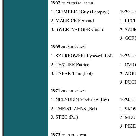
1967
du 29 avril au 1er mai
1970
1. GRIMBERT Guy (Pampryl)
du 2
2. MAURICE Fernand
1. LEC
3. SWERTVAEGER Gérard
2. SZUR
3. GORS
1969
du 25 au 27 avril
1972
1. SZURKOWSKI Ryszard (Pol)
du 2
2. TESTIER Patrice
1. OVIO
3. TABAK Tino (Hol)
2. AIG
3. DUC
1971
du 23 au 25 avril
1974
1. NELYUBIN Vladislav (Urs)
du 1
2. CHRISTIAENS (Bel)
1. SKOS
3. STEC (Pol)
2. MEU
3. PIKK
1973
du 19 au 22 avril