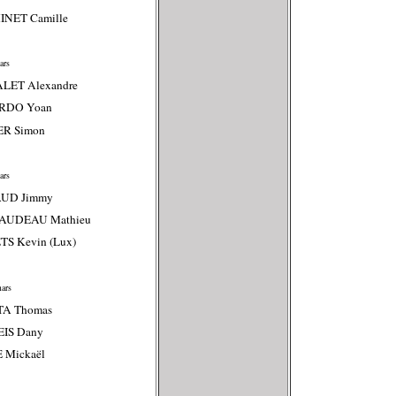
INET Camille
ars
ALET Alexandre
RDO Yoan
ER Simon
ars
AUD Jimmy
AUDEAU Mathieu
TS Kevin (Lux)
ars
TA Thomas
EIS Dany
 Mickaël