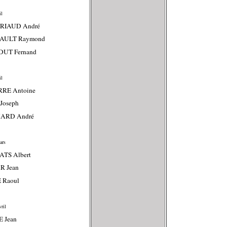
il
RIAUD André
AULT Raymond
DUT Fernand
il
RRE Antoine
Joseph
MARD André
ars
ATS Albert
R Jean
 Raoul
ril
E Jean