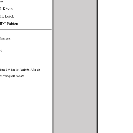
ars
R Kévin
OL Loick
IDT Fabien
tlantique.
05.
hute à 9 km de l'arrivée. Afin de
ans vainqueur déclaré.