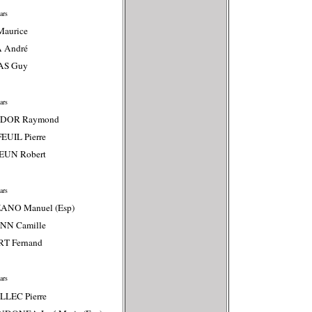
ars
Maurice
A André
AS Guy
ars
IDOR Raymond
EUIL Pierre
EUN Robert
ars
ANO Manuel (Esp)
ENN Camille
RT Fernand
ars
LLEC Pierre