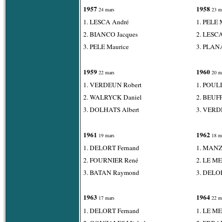
1957
1958
24 mars
23 m
1. LESCA André
1. PELE 
2. BIANCO Jacques
2. LESC
3. PELE Maurice
3. PLAN
1959
1960
22 mars
20 m
1. VERDEUN Robert
1. POUL
2. WALRYCK Daniel
2. BEUFF
3. DOLHATS Albert
3. VERD
1961
1962
19 mars
18 m
1. DELORT Fernand
1. MANZ
2. FOURNIER René
2. LE M
3. BATAN Raymond
3. DELO
1963
1964
17 mars
22 m
1. DELORT Fernand
1. LE ME