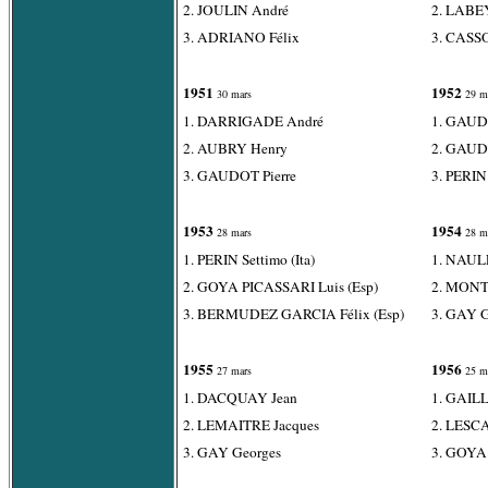
2. JOULIN André
2. LABE
3. ADRIANO Félix
3. CASSO
1951
1952
30 mars
29 m
1. DARRIGADE André
1. GAUDO
2. AUBRY Henry
2. GAUDI
3. GAUDOT Pierre
3. PERIN 
1953
1954
28 mars
28 m
1. PERIN Settimo (Ita)
1. NAUL
2. GOYA PICASSARI Luis (Esp)
2. MONT
3. BERMUDEZ GARCIA Félix (Esp)
3. GAY G
1955
1956
27 mars
25 m
1. DACQUAY Jean
1. GAIL
2. LEMAITRE Jacques
2. LESC
3. GAY Georges
3. GOYA 