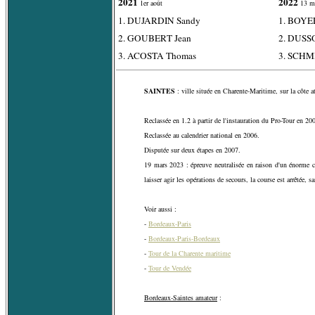
2021
2022
1er août
13 m
1. DUJARDIN Sandy
1. BOYE
2. GOUBERT Jean
2. DUSS
3. ACOSTA Thomas
3. SCHM
SAINTES
: ville située en Charente-Maritime, sur la côte a
Reclassée en 1.2 à partir de l'instauration du Pro-Tour en 20
Reclassée au calendrier national en 2006.
Disputée sur deux étapes en 2007.
19 mars 2023 : épreuve neutralisée en raison d'un énorme c
laisser agir les opérations de secours, la course est arrêtée, s
Voir aussi :
-
Bordeaux-Paris
-
Bordeaux-Paris-Bordeaux
-
Tour de la Charente maritime
-
Tour de Vendée
Bordeaux-Saintes amateur
: