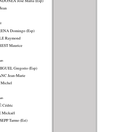
NDONEA José Maria (Esp)
Jean
il
RENA Domingo (Esp)
SLE Raymond
REST Maurice
ars
IGUEL Gregorio (Esp)
ANC Jean-Marie
 Michel
ars
 Cédric
 Mickaël
EPP Tarmo (Est)