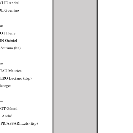
YLIE André
L Guerrino
ars
T Pierre
N Gabriel
Settimo (Ita)
ars
EAU Maurice
ERO Luciano (Esp)
eorges
ars
LOT Gérard
A André
PICASSARI Luis (Esp)