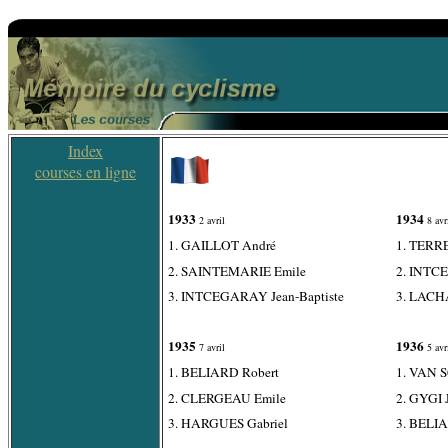
Index
courses en ligne
1933
1934
2 avril
8 avr
1. GAILLOT André
1. TERR
2. SAINTEMARIE Emile
2. INTC
3. INTCEGARAY Jean-Baptiste
3. LACH
1935
1936
7 avril
5 avr
1. BELIARD Robert
1. VAN 
2. CLERGEAU Emile
2. GYGI J
3. HARGUES Gabriel
3. BELI