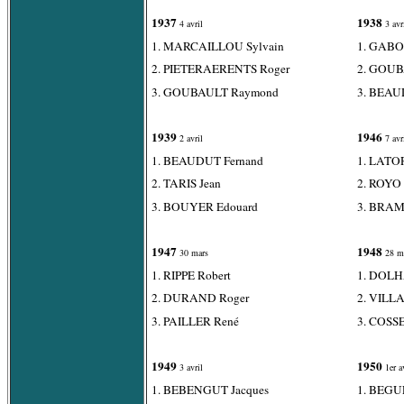
1937
1938
4 avril
3 avr
1. MARCAILLOU Sylvain
1. GABO
2. PIETERAERENTS Roger
2. GOUB
3. GOUBAULT Raymond
3. BEAU
1939
1946
2 avril
7 avr
1. BEAUDUT Fernand
1. LATO
2. TARIS Jean
2. ROYO 
3. BOUYER Edouard
3. BRA
1947
1948
30 mars
28 m
1. RIPPE Robert
1. DOLH
2. DURAND Roger
2. VILLA
3. PAILLER René
3. COSSE
1949
1950
3 avril
1er av
1. BEBENGUT Jacques
1. BEGU