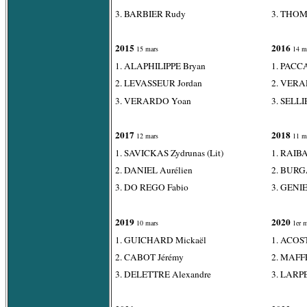
3. BARBIER Rudy
3. THOM
2015
2016
15 mars
14 m
1. ALAPHILIPPE Bryan
1. PACC
2. LEVASSEUR Jordan
2. VERA
3. VERARDO Yoan
3. SELLI
2017
2018
12 mars
11 m
1. SAVICKAS Zydrunas (Lit)
1. RAIB
2. DANIEL Aurélien
2. BURG
3. DO REGO Fabio
3. GENIE
2019
2020
10 mars
1er m
1. GUICHARD Mickaël
1. ACOS
2. CABOT Jérémy
2. MAFF
3. DELETTRE Alexandre
3. LARPE