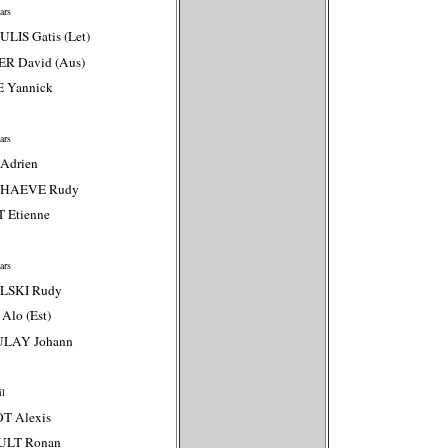
ars
LIS Gatis (Let)
ER David (Aus)
E Yannick
ars
 Adrien
CHAEVE Rudy
T Etienne
ars
LSKI Rudy
Alo (Est)
ULAY Johann
il
T Alexis
ULT Ronan