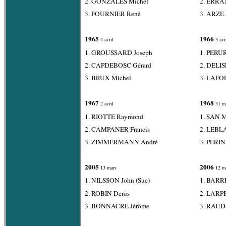
2. GONZALES Michel
2. ERRA
3. FOURNIER René
3. ARZE 
1965
1966
4 avril
3 avr
1. GROUSSARD Joseph
1. PERU
2. CAPDEBOSC Gérard
2. DELI
3. BRUX Michel
3. LAFO
1967
1968
2 avril
31 m
1. RIOTTE Raymond
1. SAN M
2. CAMPANER Francis
2. LEBL
3. ZIMMERMANN André
3. PERIN
2005
2006
13 mars
12 m
1. NILSSON John (Sue)
1. BARRÉ
2. ROBIN Denis
2. LARPE
3. BONNACRE Jérôme
3. RAUDS