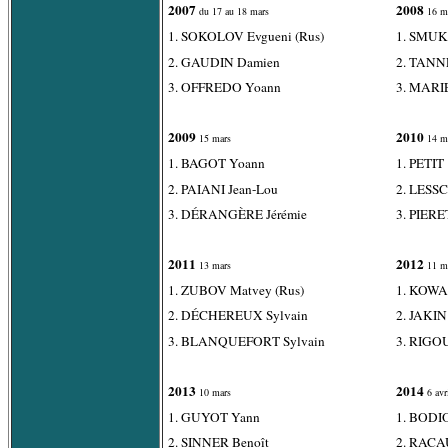
2007
2008
du 17 au 18 mars
16 m
1. SOKOLOV Evgueni (Rus)
1. SMUKU
2. GAUDIN Damien
2. TANN
3. OFFREDO Yoann
3. MARI
2009
2010
15 mars
14 m
1. BAGOT Yoann
1. PETIT
2. PAIANI Jean-Lou
2. LESS
3. DÉRANGÈRE Jérémie
3. PIERE
2011
2012
13 mars
11 m
1. ZUBOV Matvey (Rus)
1. KOWA
2. DÉCHEREUX Sylvain
2. JAKIN 
3. BLANQUEFORT Sylvain
3. RIGO
2013
2014
10 mars
6 avr
1. GUYOT Yann
1. BODIO
2. SINNER Benoît
2. RACA