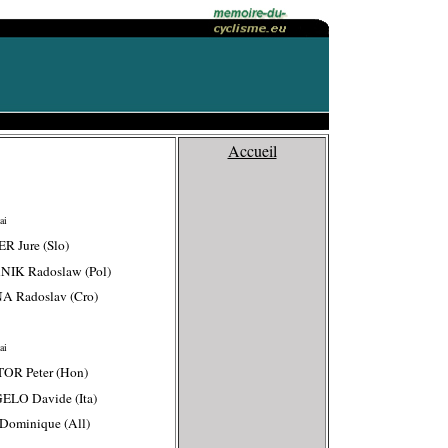
Accueil
ai
R Jure (Slo)
NIK Radoslaw (Pol)
A Radoslav (Cro)
ai
OR Peter (Hon)
ELO Davide (Ita)
Dominique (All)