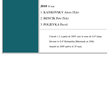
2010
30 mai
1. KANKOVSKY Alois (Tch)
2. BENCIK Petr (Tch)
3. POLIEVKA Pavol
Classée 1.2 à partir de 2005 sous le nom de G.P Jamp.
Devient le G.P Hydraulika Mikolasek en 2006.
Annulé en 2009 (prévu le 29 mai).