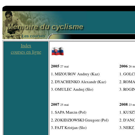
Index
courses en ligne
2005
2006
27 mai
26 m
1. MIZOUROV Andrey (Kaz)
1. GOLCE
2. DYACHENKO Alexandr (Kaz)
2. ROMA
3. OMULEC Andrej (Slo)
3. ROGIN
2007
2008
25 mai
23 m
1. SAPA Marcin (Pol)
1. KUSZT
2. ZOKIDZIOWSKI Grzegorz (Pol)
2. D'ANG
3. FAJT Kristjan (Slo)
3. NERZ 