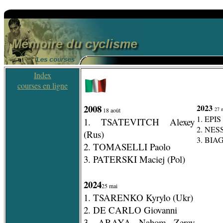
Index
courses en ligne
2008
2023
27 
18 août
1. EPIS 
1. TSATEVITCH Alexey
2. NESS
(Rus)
3. BIAG
2. TOMASELLI Paolo
3. PATERSKI Maciej (Pol)
2024
25 mai
1. TSARENKO Kyrylo (Ukr)
2. DE CARLO Giovanni
3. ARAYA Nahom Zeray