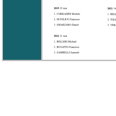
2019
19 mai
2021
14
1. CORRADINI Michele
1. BEL
2. DI FELICE Francesco
2. TOL
3. SMARZARO Daniel
3. VER
2022
21 mai
1. BELLERI Michael
2. BUSATTO Francesco
3. ZAMBELLI Samuele