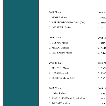
2011
21 mai
2012
20
1. MOSER Moreno
1. POZ
2. ARREDONDO Julian David (Col)
2. SIM
3. LOCATELLI Stefano
3. DI 
2013
19 mai
2014
18
1. BUSATO Matteo
1. TON
2. MILANI Gianluca
2. AND
3. DAL SANTO Nicola
3. NIKI
2015
23 mai
2016
21
1. MAESTRI Mirco
1. BAG
2. BASSO Leonardo
2. RIA
3. ZMORKA Marlen (Ukr)
3. BAS
2017
20 mai
2018
19
1. NATALI Matteo
1. BAT
2. RIABUSHENKO Aliaksandr (Blr)
2. ROC
3. TONIATTI Andrea
3. COL