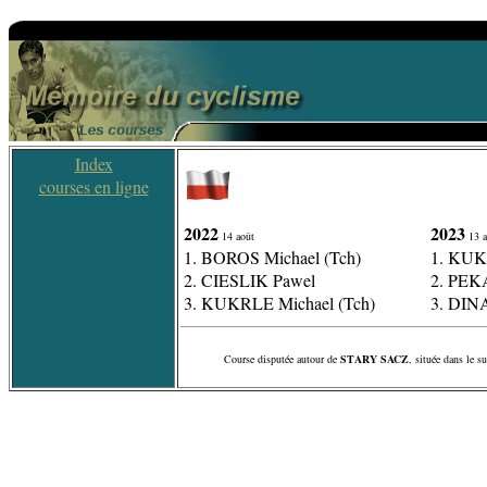
Index
courses en ligne
2022
2023
14 août
13 a
1. BOROS Michael (Tch)
1. KUK
2. CIESLIK Pawel
2. PEK
3. KUKRLE Michael (Tch)
3. DIN
Course disputée autour de
STARY SACZ
, située dans le s