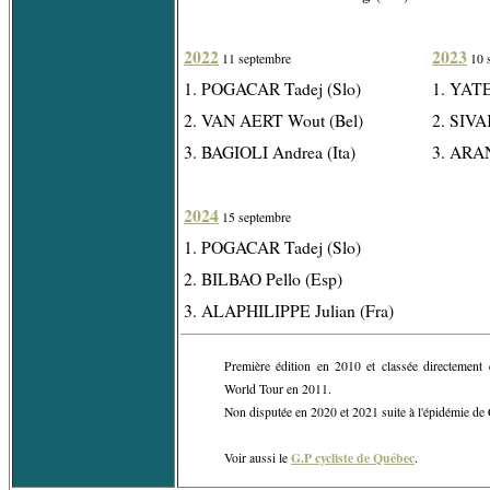
2022
2023
11 septembre
10 
1. POGACAR Tadej (Slo)
1. YAT
2. VAN AERT Wout (Bel)
2. SIVA
3. BAGIOLI Andrea (Ita)
3. ARA
2024
15 septembre
1. POGACAR Tadej (Slo)
2. BILBAO Pello (Esp)
3. ALAPHILIPPE Julian (Fra)
Première édition en 2010 et classée directement e
World Tour en 2011.
Non disputée en 2020 et 2021 suite à l'épidémie de
G.P cycliste de Québec
Voir aussi le
.