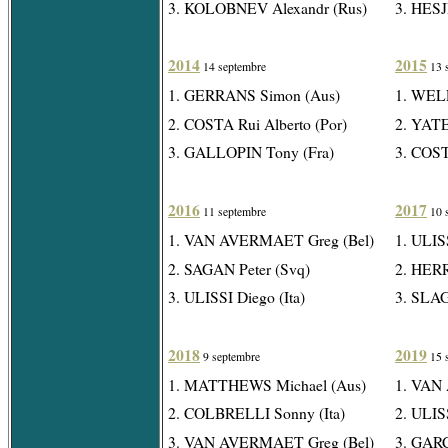
3. KOLOBNEV Alexandr (Rus)
3. HES
2014
2015
14 septembre
13 
1. GERRANS Simon (Aus)
1. WEL
2. COSTA Rui Alberto (Por)
2. YAT
3. GALLOPIN Tony (Fra)
3. COST
2016
2017
11 septembre
10 
1. VAN AVERMAET Greg (Bel)
1. ULISS
2. SAGAN Peter (Svq)
2. HERR
3. ULISSI Diego (Ita)
3. SLAG
2018
2019
9 septembre
15 
1. MATTHEWS Michael (Aus)
1. VAN
2. COLBRELLI Sonny (Ita)
2. ULISS
3. VAN AVERMAET Greg (Bel)
3. GAR