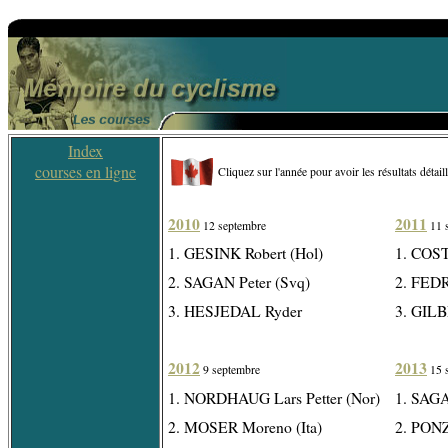
Index
courses en ligne
Cliquez sur l'année pour avoir les résultats détail
2010
2011
12 septembre
11 
1. GESINK Robert (Hol)
1. COST
2. SAGAN Peter (Svq)
2. FEDR
3. HESJEDAL Ryder
3. GILB
2012
2013
9 septembre
15 
1. NORDHAUG Lars Petter (Nor)
1. SAGA
2. MOSER Moreno (Ita)
2. PONZ