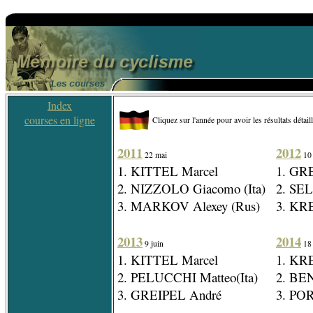
Index
courses en ligne
Cliquez sur l'année pour avoir les résultats détail
2011
2012
22 mai
10 
1. KITTEL Marcel
1. GR
2. NIZZOLO Giacomo (Ita)
2. SEL
3. MARKOV Alexey (Rus)
3. KR
2013
2014
9 juin
18
1. KITTEL Marcel
1. KR
2. PELUCCHI Matteo(Ita)
2. BE
3. GREIPEL André
3. POR