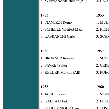
3. SCHWARZER Heiner (All)
3. CROC
1953
1955
1. PIANEZZI Remo
1. MUL
2. SCHELLENBERG Max
2. RIC
3. LAFRANCHI Carlo
3. SCH
1956
1957
1. BRUNNER Roman
1. SCH
2. FAVRE Walter
2. CERE
3. KELLER Markus (All)
3. RUEG
1958
1960
1. JAISLI Erwin
1. SIGN
2. GALLATI Fritz
2. FLUC
3. SCHLEUNIGER Hans
3. JAIS