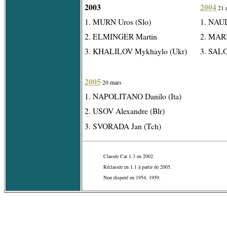
2003
2004
21 
1. MURN Uros (Slo)
1. NAUD
2. ELMINGER Martin
2. MARI
3. KHALILOV Mykhaylo (Ukr)
3. SALO
2005
20 mars
1. NAPOLITANO Danilo (Ita)
2. USOV Alexandre (Blr)
3. SVORADA Jan (Tch)
Classée Cat.1.3 en 2002.
Réclassée en 1.1 à partir de 2005.
Non disputé en 1954, 1959.