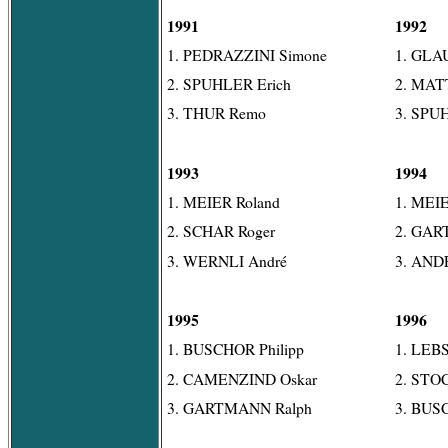
1991
1992
1. PEDRAZZINI Simone
1. GLAU
2. SPUHLER Erich
2. MAT
3. THUR Remo
3. SPU
1993
1994
1. MEIER Roland
1. MEI
2. SCHAR Roger
2. GAR
3. WERNLI André
3. ANDE
1995
1996
1. BUSCHOR Philipp
1. LEB
2. CAMENZIND Oskar
2. STO
3. GARTMANN Ralph
3. BUS