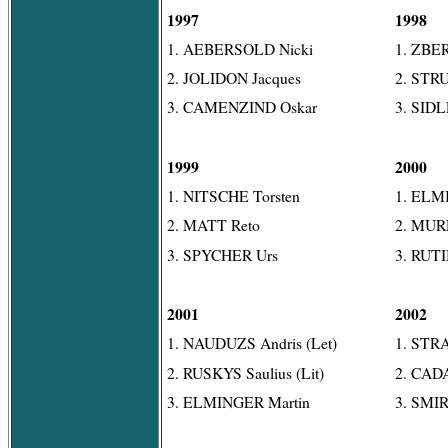
1997
1998
1. AEBERSOLD Nicki
1. ZBE
2. JOLIDON Jacques
2. STR
3. CAMENZIND Oskar
3. SIDL
1999
2000
1. NITSCHE Torsten
1. ELM
2. MATT Reto
2. MURR
3. SPYCHER Urs
3. RUT
2001
2002
1. NAUDUZS Andris (Let)
1. STRA
2. RUSKYS Saulius (Lit)
2. CAD
3. ELMINGER Martin
3. SMIR