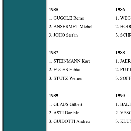
1985
1986
1. GUGOLE Remo
1. WE
2. ANSERMET Michel
2. HODG
3. JOHO Stefan
3. SCH
1987
1988
1. STEINMANN Kurt
1. JAE
2. FUCHS Fabian
2. PUTT
3. STUTZ Werner
3. SOFF
1989
1990
1. GLAUS Gilbert
1. BAL
2. ASTI Daniele
2. VES
3. GUIDOTTI Andrea
3. KLUS