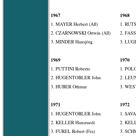
1967
1968
1. MAYER Herbert (All)
1. RUT
2. CZARNOWSKI Ortwin (All)
2. FAS
3. MINDER Hansjörg
3. LUG
1969
1970
1. PUTTINI Roberto
1. POLON
2. HUGENTOBLER John
2. LEUN
3. HUBER Othmar
3. WEST
1971
1972
1. HUGENTOBLER John
1. SAV
2. KELLER Hansruedi
2. KEL
3. FUREL Robert (Fra)
3. SCH