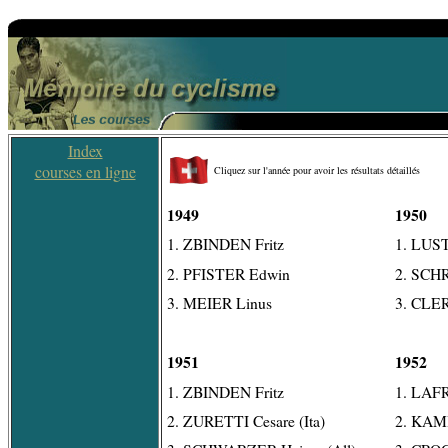
Index
courses en ligne
Cliquez sur l'année pour avoir les résultats détaillés
1949
1950
1. ZBINDEN Fritz
1. LUS
2. PFISTER Edwin
2. SCH
3. MEIER Linus
3. CLER
1951
1952
1. ZBINDEN Fritz
1. LAF
2. ZURETTI Cesare (Ita)
2. KAM