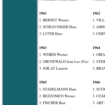
1961
1962
1. BERNET Werner
1. VILL
2. SCHLEUNIGER Hans
2. JAR
3. LUTHI Hans
3. CER
1963
1964
1. WEBER Werner
1. GIR
2. GRUNEWALD Jean-Luc (Fra)
2. STE
3. JOILAT Laurent
3. BRA
1965
1966
1. STADELMANN Hans
1. SCU
2. REZZONICO Werner
2. CZA
3. FISCHER Beat
3. ABT 