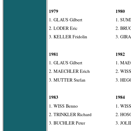
1979
1980
1. GLAUS Gilbert
1. SU
2. LODER Eric
2. BRU
3. KELLER Fridolin
3. GIRA
1981
1982
1. GLAUS Gilbert
1. MAE
2. MAECHLER Erich
2. WIS
3. MUTTER Stefan
3. HEGG
1983
1984
1. WISS Benno
1. WIS
2. TRINKLER Richard
2. HOSO
3. BUCHLER Peter
3. JOLI